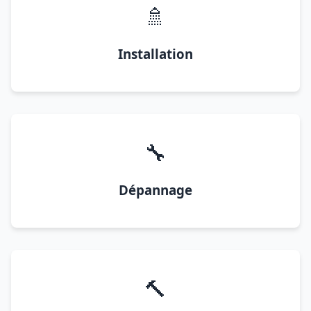
🚿
Installation
🔧
Dépannage
🔨