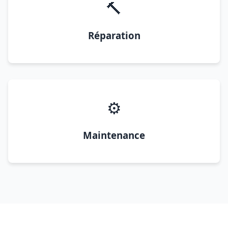
🔨
Réparation
⚙️
Maintenance