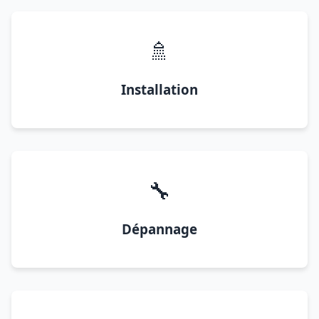
🚿
Installation
🔧
Dépannage