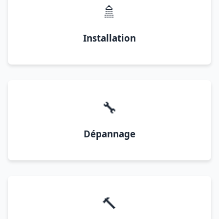
🚿
Installation
🔧
Dépannage
🔨