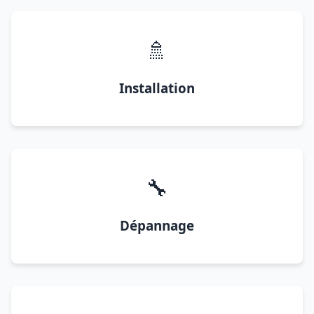
🚿
Installation
🔧
Dépannage