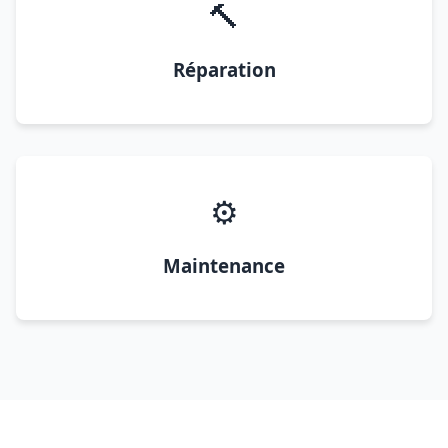
🔨
Réparation
⚙️
Maintenance