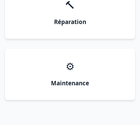
🔨
Réparation
⚙️
Maintenance