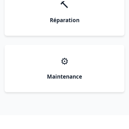
🔨
Réparation
⚙️
Maintenance