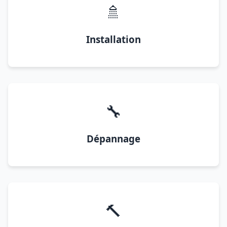
🚿
Installation
🔧
Dépannage
🔨