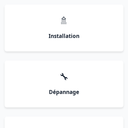
🚿
Installation
🔧
Dépannage