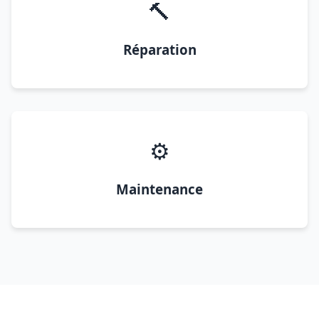
🔨
Réparation
⚙️
Maintenance