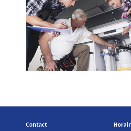
Contact
Horair