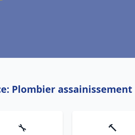
ce: Plombier assainissement
🔧
🔨