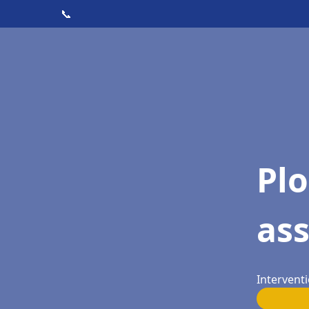
📞
Pl
as
Interventi