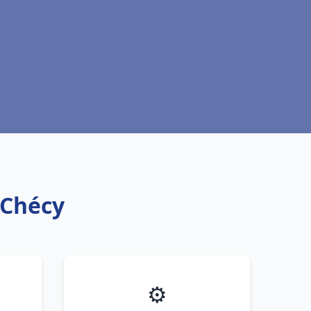
 Chécy
⚙️