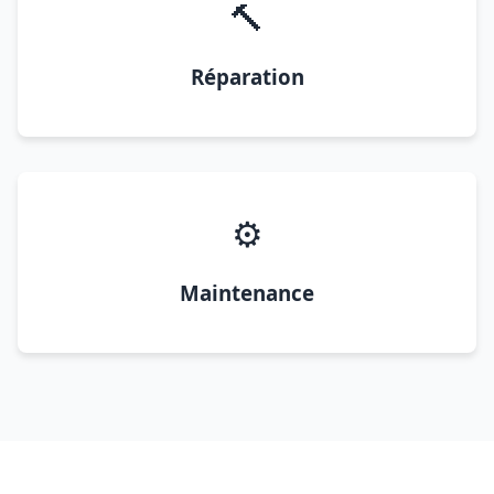
🔨
Réparation
⚙️
Maintenance