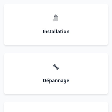
🚿
Installation
🔧
Dépannage