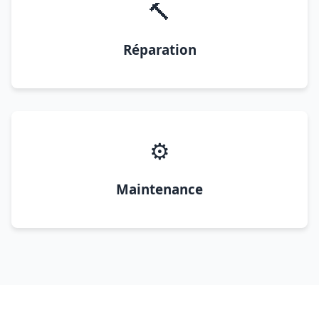
🔨
Réparation
⚙️
Maintenance