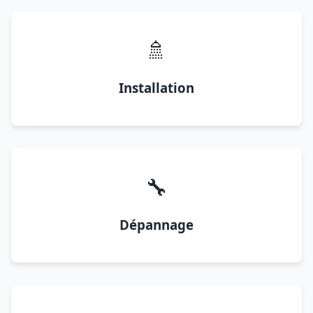
🚿
Installation
🔧
Dépannage