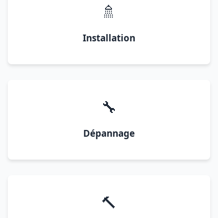
🚿
Installation
🔧
Dépannage
🔨