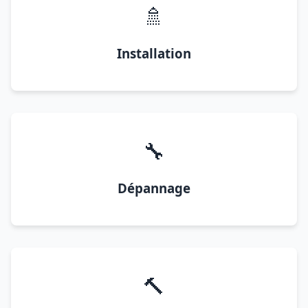
🚿
Installation
🔧
Dépannage
🔨