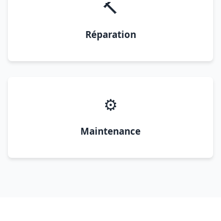
🔨
Réparation
⚙️
Maintenance