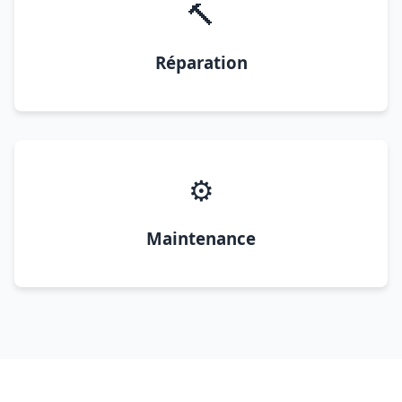
🔨
Réparation
⚙️
Maintenance