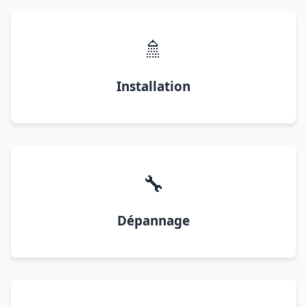
🚿
Installation
🔧
Dépannage