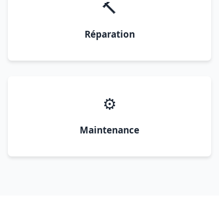
🔨
Réparation
⚙️
Maintenance