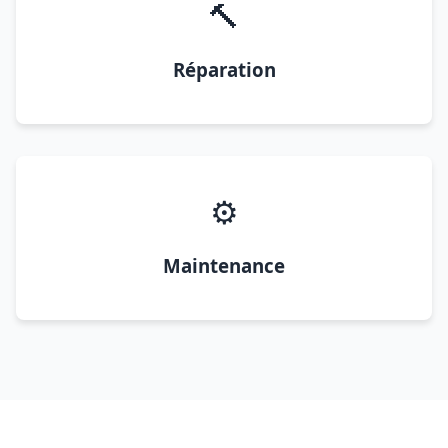
🔨
Réparation
⚙️
Maintenance