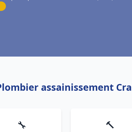
 Plombier assainissement Cra
🔧
🔨