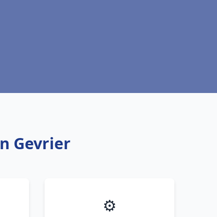
n Gevrier
⚙️