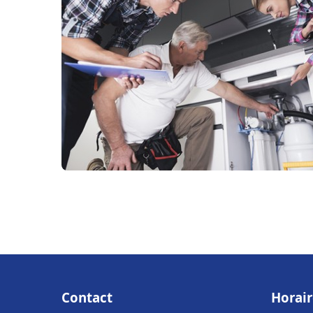
Contact
Horair