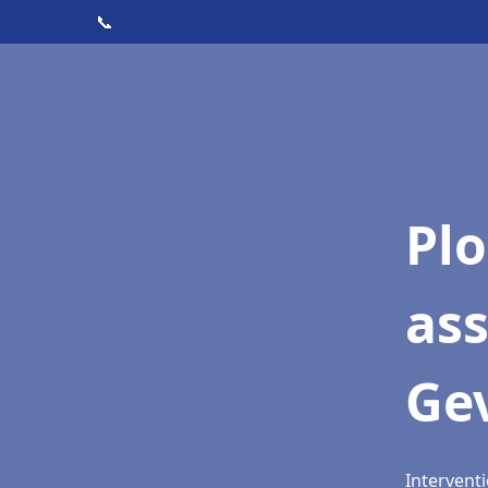
📞
Pl
as
Gev
Interventi