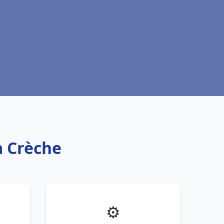
a Crèche
⚙️