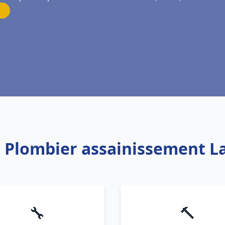
: Plombier assainissement L
🔧
🔨