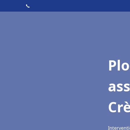
📞
Pl
as
Cr
Interventi