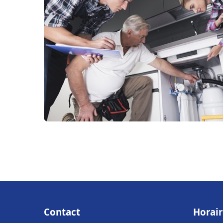
Contact
Horair