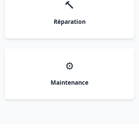
🔨
Réparation
⚙️
Maintenance