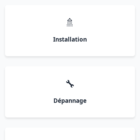
🚿
Installation
🔧
Dépannage