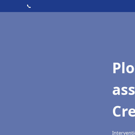
📞
Pl
as
Cr
Interventi