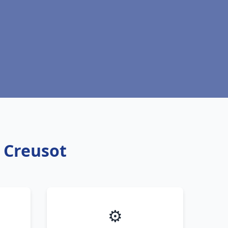
 Creusot
⚙️