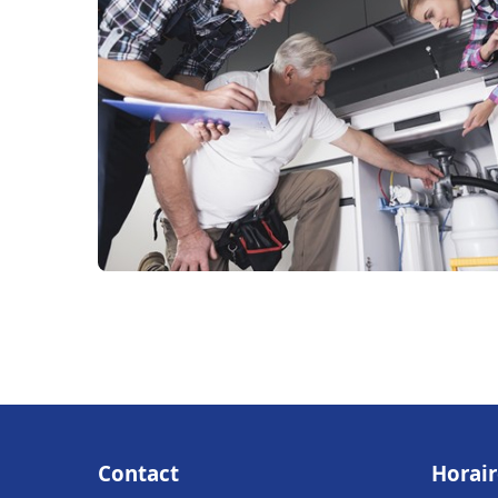
Contact
Horair