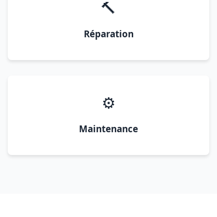
🔨
Réparation
⚙️
Maintenance