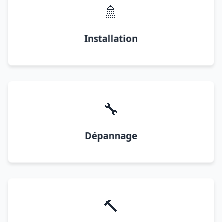
🚿
Installation
🔧
Dépannage
🔨