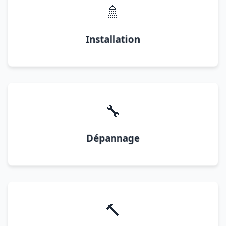
🚿
Installation
🔧
Dépannage
🔨