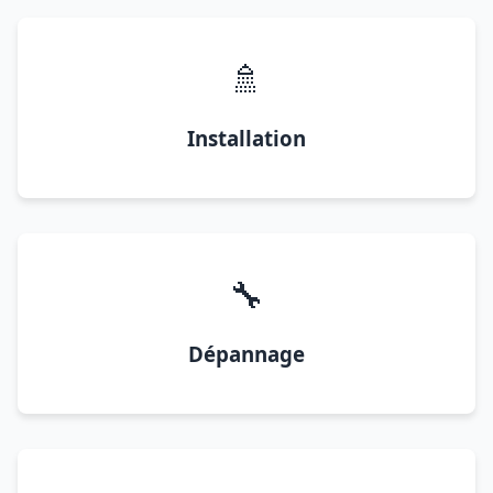
🚿
Installation
🔧
Dépannage