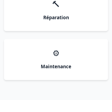
🔨
Réparation
⚙️
Maintenance