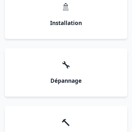
🚿
Installation
🔧
Dépannage
🔨