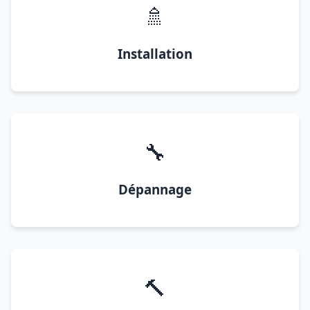
🚿
Installation
🔧
Dépannage
🔨