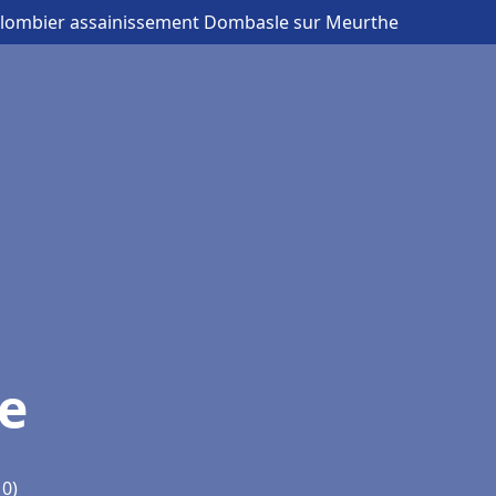
Plombier assainissement Dombasle sur Meurthe
e
10)