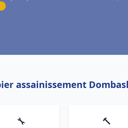
bier assainissement Dombas
🔧
🔨