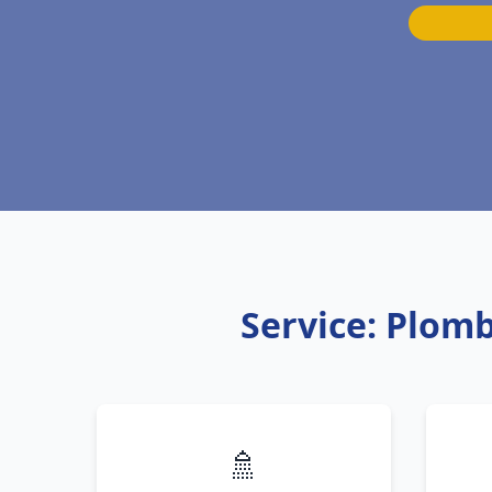
Service: Plom
🚿