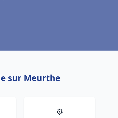
le sur Meurthe
⚙️