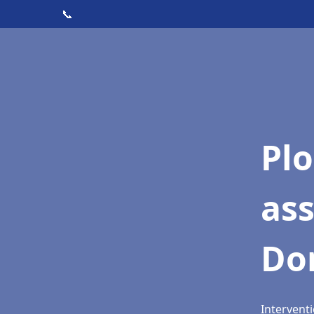
📞
Pl
as
Do
Intervent