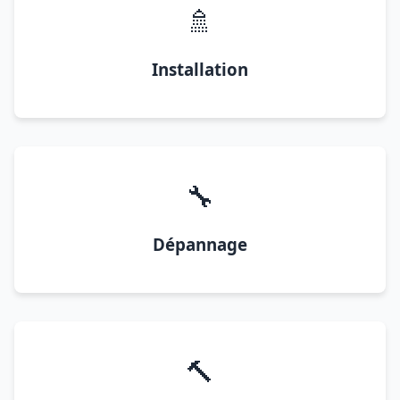
🚿
Installation
🔧
Dépannage
🔨