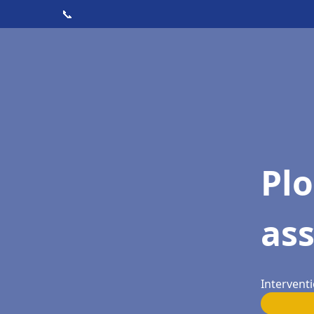
📞
Pl
as
Intervent