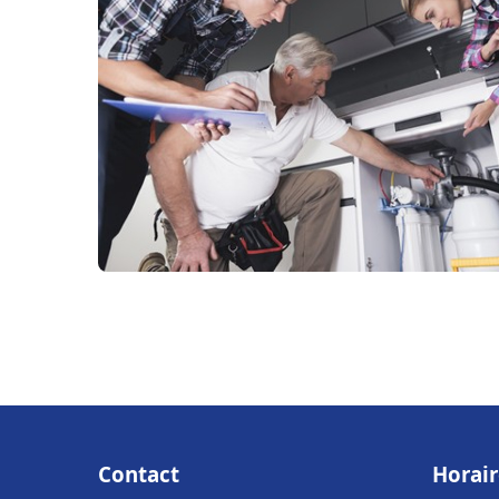
Contact
Horair