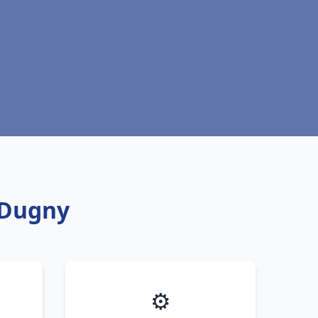
 Dugny
⚙️