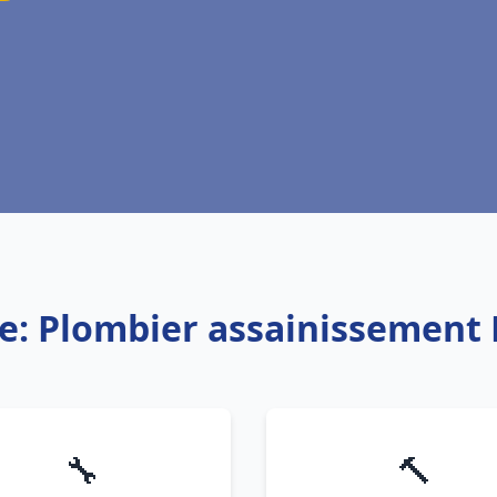
ce: Plombier assainissement
🔧
🔨