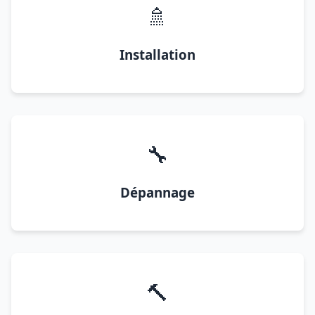
🚿
Installation
🔧
Dépannage
🔨