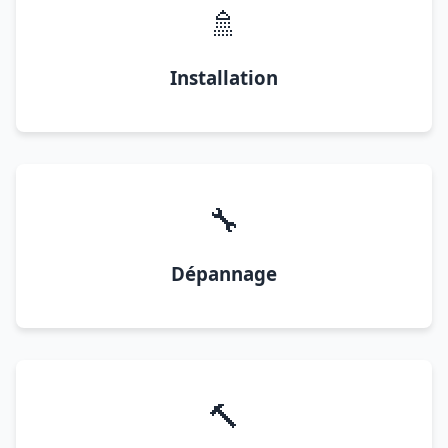
🚿
Installation
🔧
Dépannage
🔨