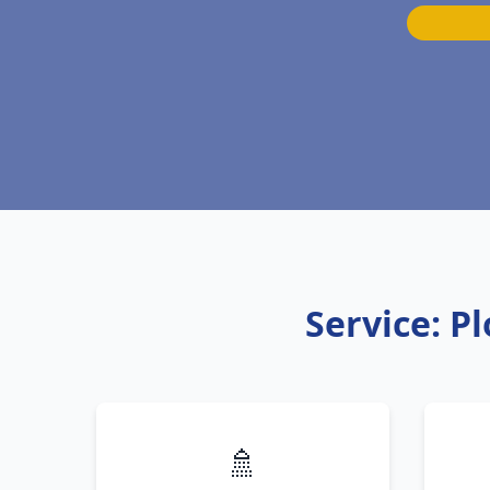
Service: P
🚿