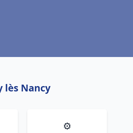
y lès Nancy
⚙️