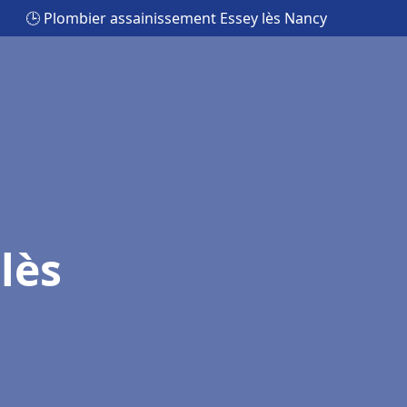
🕒 Plombier assainissement Essey lès Nancy
lès