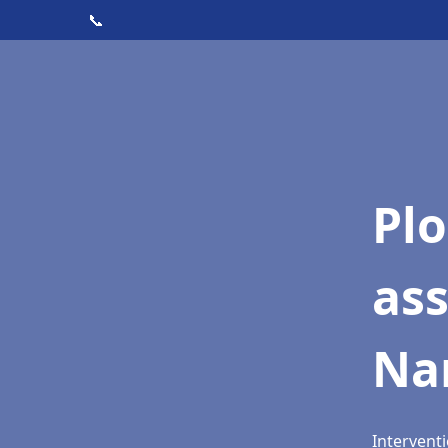
📞
Pl
ass
Na
Interventi