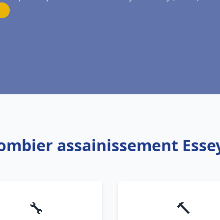
lombier assainissement Esse
🔧
🔨