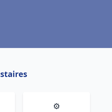
staires
⚙️