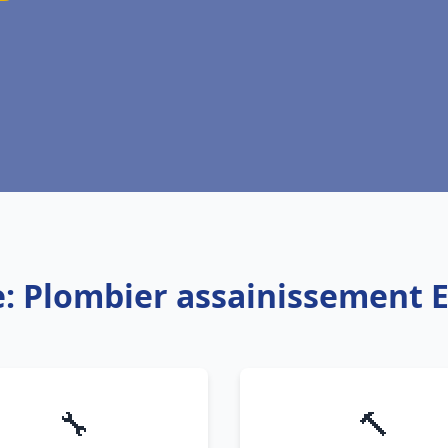
e: Plombier assainissement E
🔧
🔨