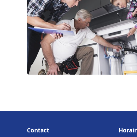
Contact
Horair