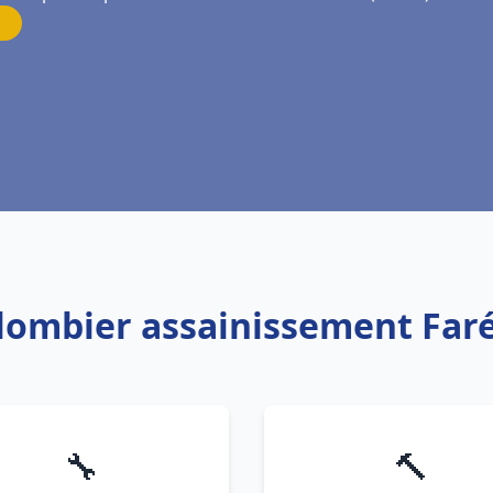
Plombier assainissement Faré
🔧
🔨