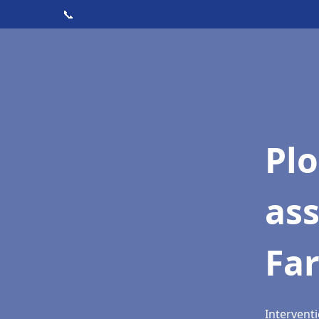
📞
Pl
as
Far
Interventi