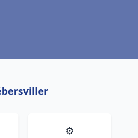
bersviller
⚙️