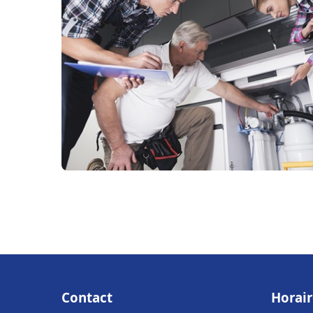
Contact
Horair