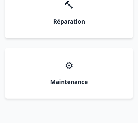
🔨
Réparation
⚙️
Maintenance