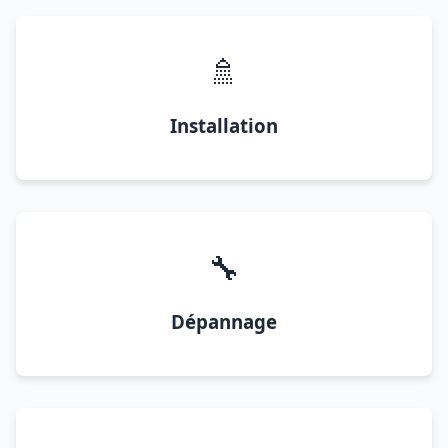
🚿
Installation
🔧
Dépannage