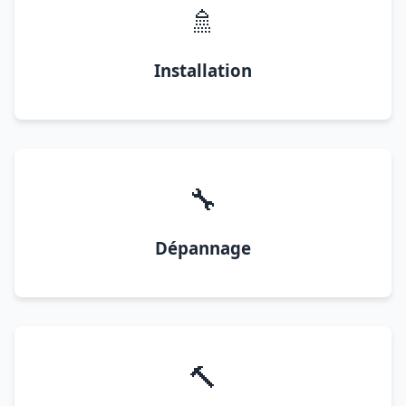
🚿
Installation
🔧
Dépannage
🔨