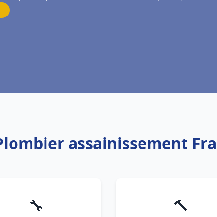
 Plombier assainissement Fra
🔧
🔨