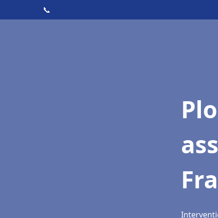
📞
Pl
as
Fra
Interventi