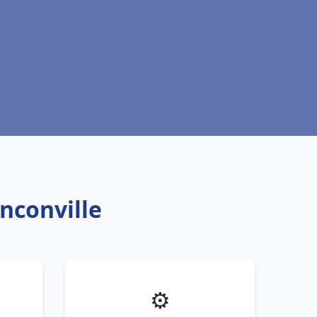
nconville
⚙️