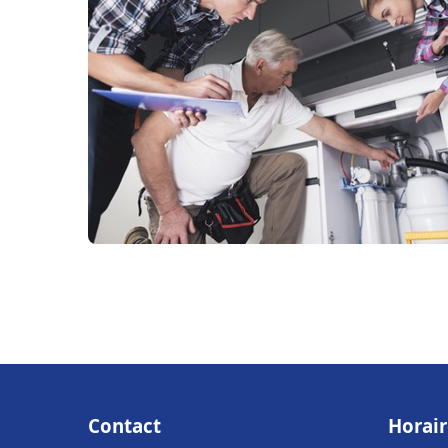
Contact
Horair