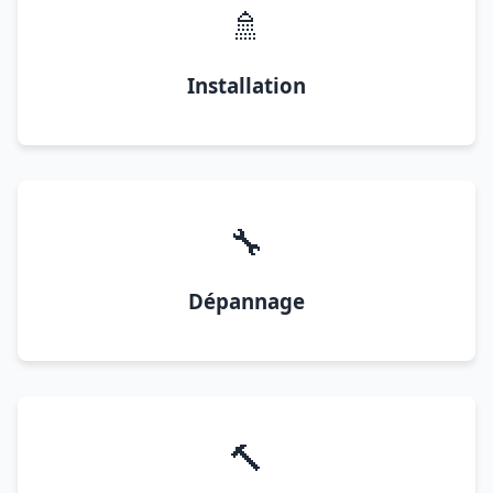
🚿
Installation
🔧
Dépannage
🔨