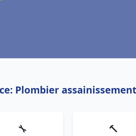
ice: Plombier assainissement
🔧
🔨