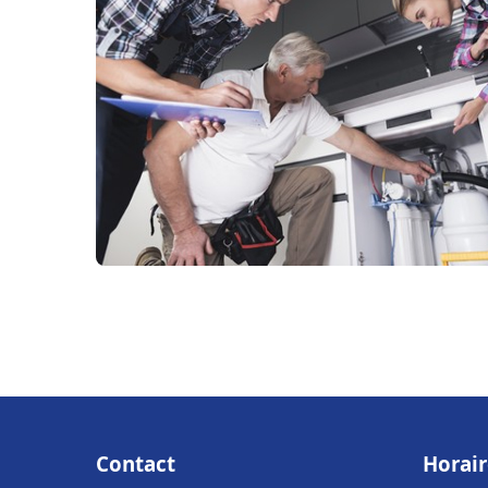
Contact
Horair