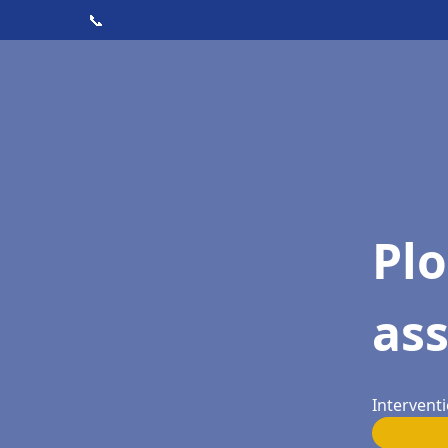
📞
Pl
as
Interventi