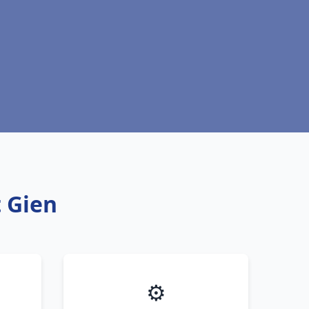
 Gien
⚙️