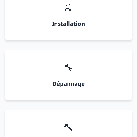
🚿
Installation
🔧
Dépannage
🔨