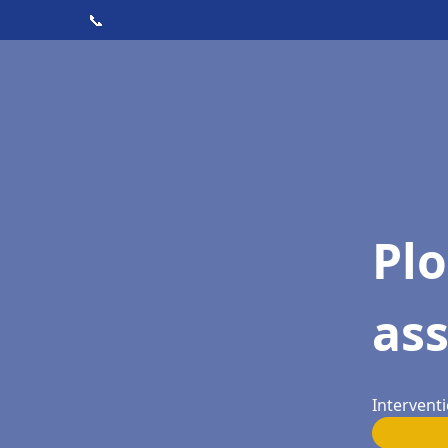
📞
Pl
as
Interventi