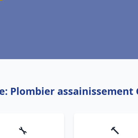
ce: Plombier assainissement 
🔧
🔨