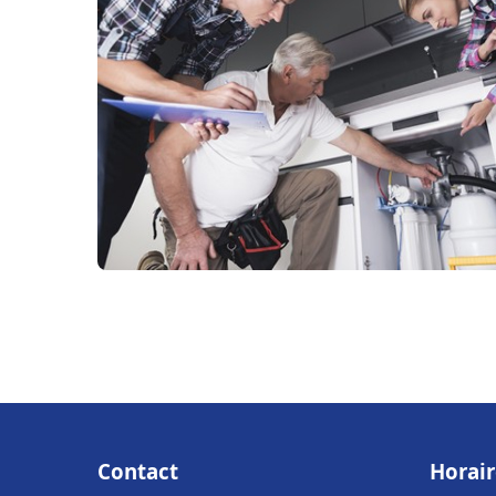
Contact
Horair