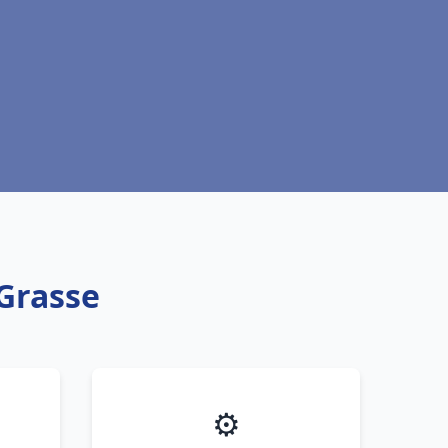
Grasse
⚙️