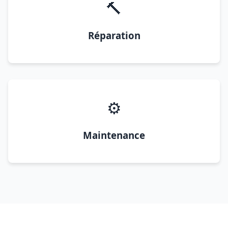
🔨
Réparation
⚙️
Maintenance