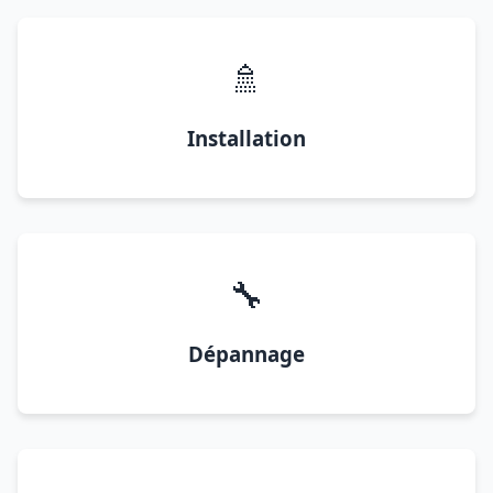
🚿
Installation
🔧
Dépannage