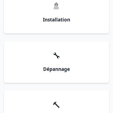
🚿
Installation
🔧
Dépannage
🔨