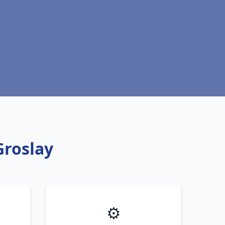
Groslay
⚙️