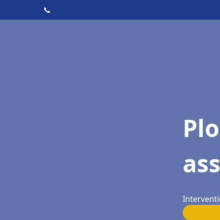
📞
Pl
as
Interventi