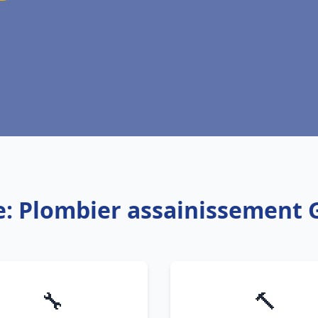
e: Plombier assainissement 
🔧
🔨