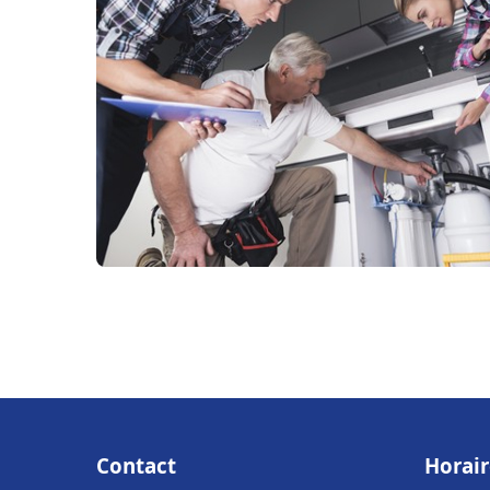
Contact
Horair