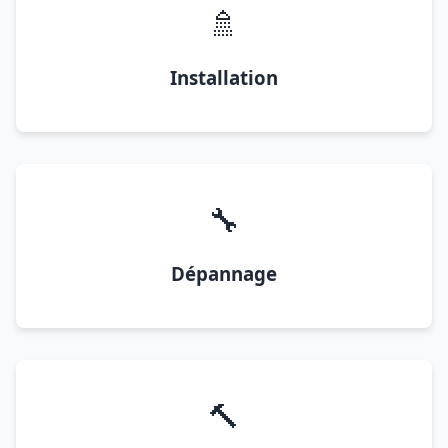
🚿
Installation
🔧
Dépannage
🔨