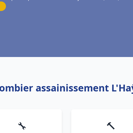
lombier assainissement L'Ha
🔧
🔨