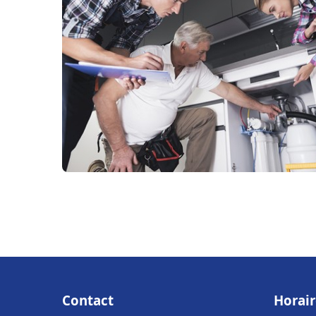
Contact
Horair