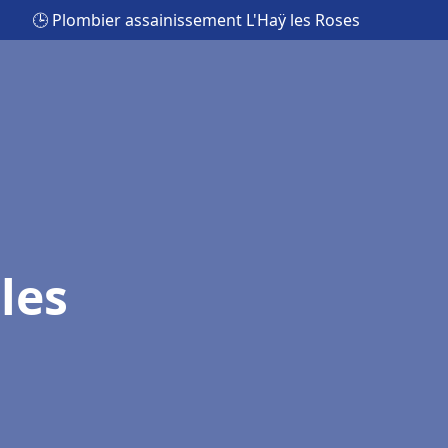
🕒 Plombier assainissement L'Haÿ les Roses
les