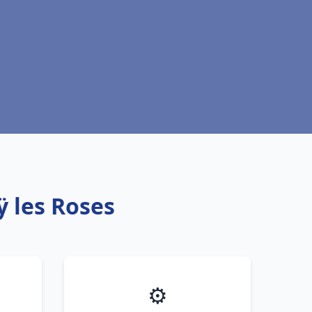
ÿ les Roses
⚙️