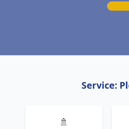
Service: P
🚿