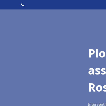
📞
Pl
ass
Ro
Interventi