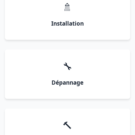
🚿
Installation
🔧
Dépannage
🔨