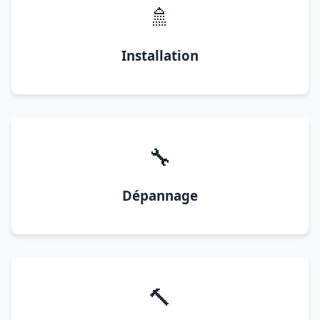
🚿
Installation
🔧
Dépannage
🔨