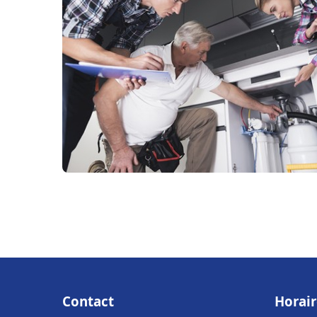
Contact
Horair