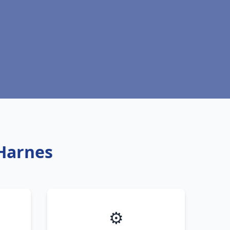
 Harnes
⚙️