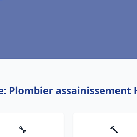
e: Plombier assainissement
🔧
🔨