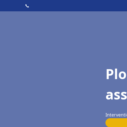
📞
Pl
as
Intervent